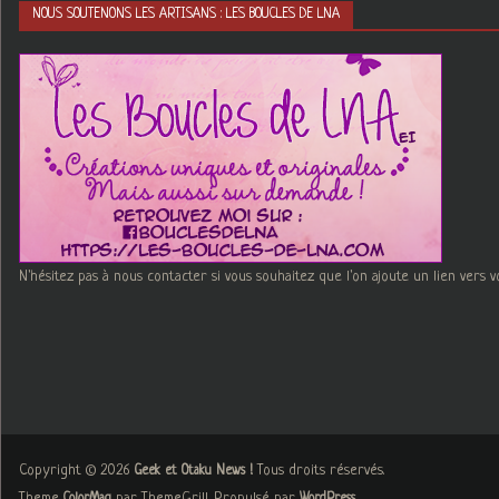
NOUS SOUTENONS LES ARTISANS : LES BOUCLES DE LNA
N'hésitez pas à nous contacter si vous souhaitez que l'on ajoute un lien vers v
Copyright © 2026
. Tous droits réservés.
Geek et Otaku News !
Theme
par ThemeGrill. Propulsé par
.
ColorMag
WordPress