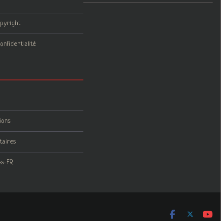
opyright
onfidentialité
ions
taires
ss-FR