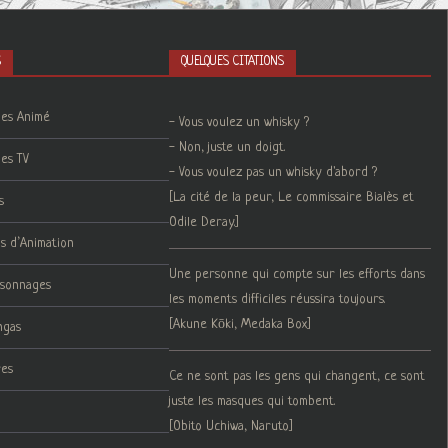
S
QUELQUES CITATIONS
ies Animé
- Vous voulez un whisky ?
- Non, juste un doigt.
ies TV
- Vous voulez pas un whisky d'abord ?
[La cité de la peur, Le commissaire Bialès et
s
Odile Deray.]
ms d’Animation
Une personne qui compte sur les efforts dans
rsonnages
les moments difficiles réussira toujours.
[Akune Kōki, Medaka Box]
ngas
res
Ce ne sont pas les gens qui changent, ce sont
juste les masques qui tombent.
[Obito Uchiwa, Naruto]