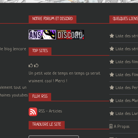
NOTRE FORUM ET DISCORD
QUELQUES LIEN
Liste des sér
le blog (encore
Liste des sér
TOP SITES
Liste des film
Un petit vote de temps en temps ça serait
Liste des Fil
vraiment cool ! Merci !
galement tout un
Liste des Pe
 chaines youtubes
FLUX RSS
Liste des Ma
RSS - Articles
Liste des Liv
TRADUIRE LE SITE
A Propos