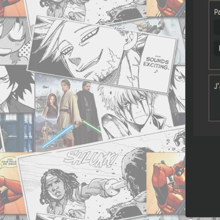
Pa
J’