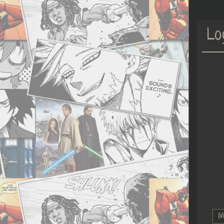
Lo
(V