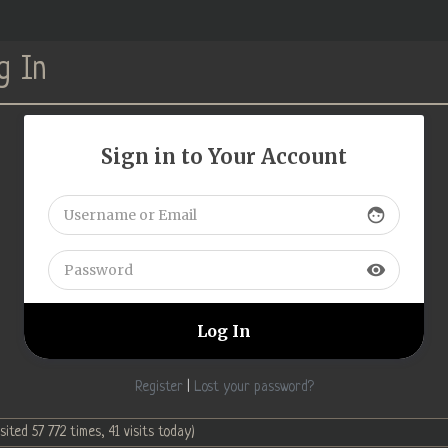
g In
Sign in to Your Account
face
visibility
Register
|
Lost your password?
isited 57 772 times, 41 visits today)