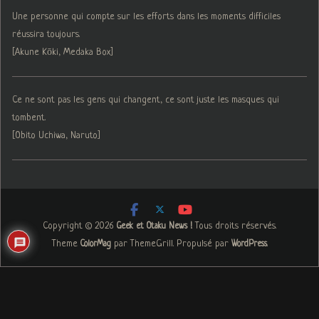
Une personne qui compte sur les efforts dans les moments difficiles
réussira toujours.
[Akune Kōki, Medaka Box]
Ce ne sont pas les gens qui changent, ce sont juste les masques qui
tombent.
[Obito Uchiwa, Naruto]
Copyright © 2026
. Tous droits réservés.
Geek et Otaku News !
Theme
par ThemeGrill. Propulsé par
.
ColorMag
WordPress