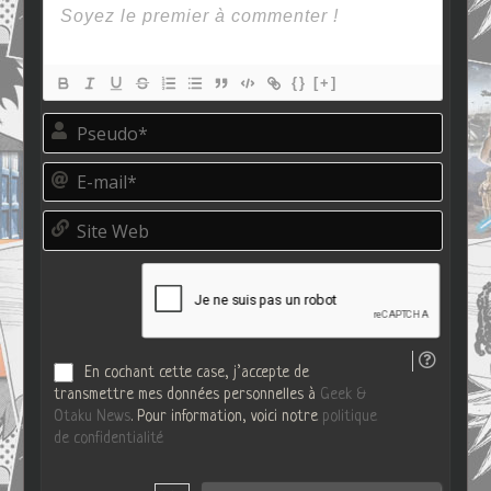
{}
[+]
P
s
e
E
u
-
d
m
o
S
a
*
i
i
t
l
e
*
W
e
b
En cochant cette case, j’accepte de
transmettre mes données personnelles à
Geek &
Otaku News
. Pour information, voici notre
politique
de confidentialité