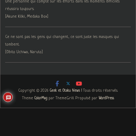
Une personne qui compte sur les efforts dans les moments difficiles
réussira toujours.
[Akune Kōki, Medaka Box]
Ce ne sont pas les gens qui changent, ce sont juste les masques qui
tombent.
[Obito Uchiwa, Naruto]
Copyright © 2026
. Tous droits réservés.
Geek et Otaku News !
Theme
par ThemeGrill. Propulsé par
.
ColorMag
WordPress