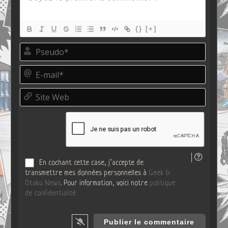
{}
[+]
P
s
e
E
u
-
d
m
o
S
a
*
i
i
t
l
e
*
W
e
b
En cochant cette case, j’accepte de
transmettre mes données personnelles à
Geek &
Otaku News
. Pour information, voici notre
politique
de confidentialité