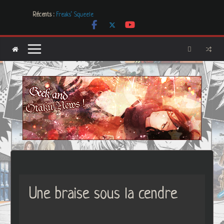
Passer
Récents :
Freaks’ Squeele
au
[Dossier] Les dystopies dans la littérature mais pas que …
contenu
Les Carnets de l’Apothicaire
Mr. & Mrs. Smith
Les Boucles de LNA, des créations uniques et originales
Une braise sous la cendre