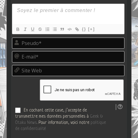
{}
[+]
P
s
e
E
u
-
d
m
o
S
a
*
i
i
t
l
e
*
W
e
b
En cochant cette case, j’accepte de
transmettre mes données personnelles à
Geek &
Otaku News
. Pour information, voici notre
politique
de confidentialité