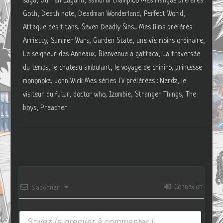
saga, Gurren Lagann, samurai champloo Mes mangas préférés :
Goth, Death note, Deadman Wonderland, Perfect World,
Attaque des titans, Seven Deadly Sins... Mes films préférés :
Arrietty, Summer Wars, Garden State, une vie moins ordinaire,
Le seigneur des Anneaux, Bienvenue a gattaca, La traversée
du temps, le chateau ambulant, le voyage de chihiro, princesse
mononoke, John Wick Mes séries TV préférées : Nerdz, le
visiteur du futur, doctor who, Izombie, Stranger Things, The
boys, Preacher
Connexion
S’abonner