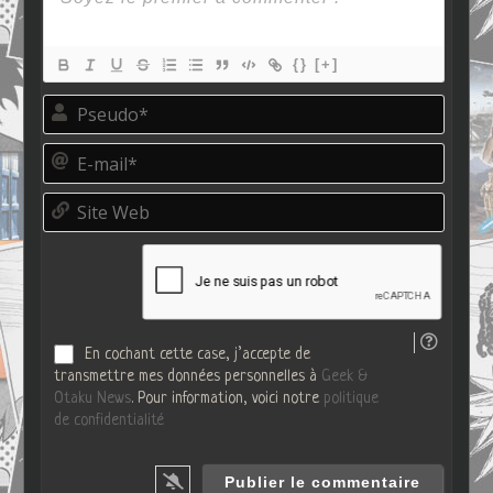
{}
[+]
P
s
e
E
u
-
d
m
o
S
a
*
i
i
t
l
e
*
W
e
b
En cochant cette case, j’accepte de
transmettre mes données personnelles à
Geek &
Otaku News
. Pour information, voici notre
politique
de confidentialité