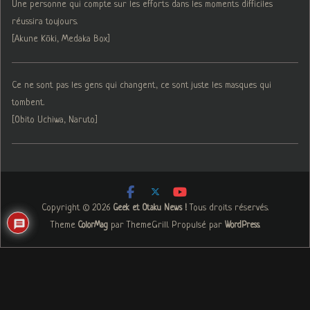
Une personne qui compte sur les efforts dans les moments difficiles
réussira toujours.
[Akune Kōki, Medaka Box]
Ce ne sont pas les gens qui changent, ce sont juste les masques qui
tombent.
[Obito Uchiwa, Naruto]
Copyright © 2026
. Tous droits réservés.
Geek et Otaku News !
Theme
par ThemeGrill. Propulsé par
.
ColorMag
WordPress