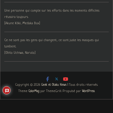
Une personne qui compte sur les efforts dans les moments difficiles
réussira toujours.
[Akune Kōki, Medaka Box]
Ce ne sont pas les gens qui changent, ce sont juste les masques qui
tombent.
[Obito Uchiwa, Naruto]
Copyright © 2026
. Tous droits réservés.
Geek et Otaku News !
Theme
par ThemeGrill. Propulsé par
.
ColorMag
WordPress