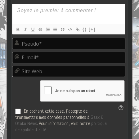
{}
[+]
P
s
e
E
u
-
d
m
o
S
a
*
i
i
t
l
e
*
W
e
b
En cochant cette case, j’accepte de
transmettre mes données personnelles à
Geek &
Otaku News
. Pour information, voici notre
politique
de confidentialité