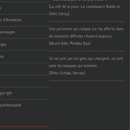
[La cité de la peur, Le commissaire Bialès et
s
Odile Deray.]
ms d’Animation
Une personne qui compte sur les efforts dans
rsonnages
les moments difficiles réussira toujours.
[Akune Kōki, Medaka Box]
ngas
res
Ce ne sont pas les gens qui changent, ce sont
juste les masques qui tombent.
[Obito Uchiwa, Naruto]
opyright
onfidentialité