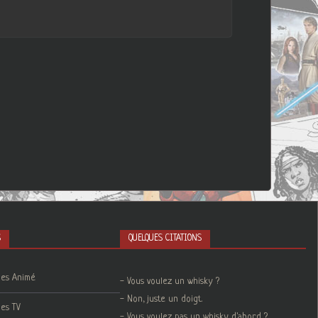
S
QUELQUES CITATIONS
ies Animé
- Vous voulez un whisky ?
- Non, juste un doigt.
ies TV
- Vous voulez pas un whisky d'abord ?