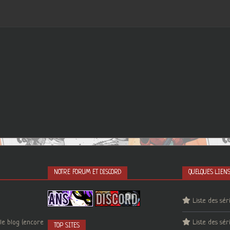
NOTRE FORUM ET DISCORD
QUELQUES LIEN
Liste des sér
le blog (encore
Liste des sér
TOP SITES