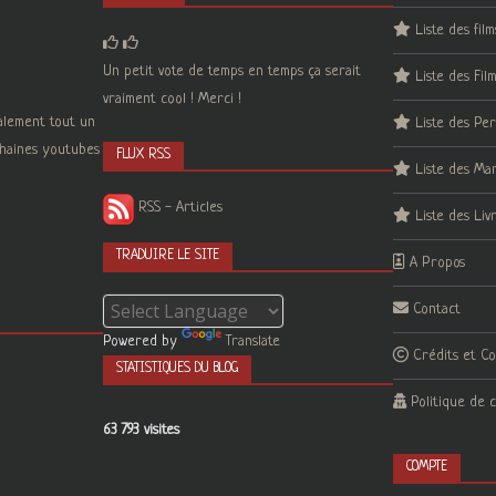
Liste des film
Un petit vote de temps en temps ça serait
Liste des Fil
vraiment cool ! Merci !
galement tout un
Liste des Pe
 chaines youtubes
FLUX RSS
Liste des Ma
RSS - Articles
Liste des Liv
TRADUIRE LE SITE
A Propos
Contact
Powered by
Translate
Crédits et C
STATISTIQUES DU BLOG
Politique de c
63 793 visites
COMPTE