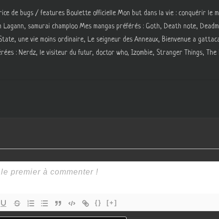
ce de bugs / features Boulette officielle Mon but dans la vie : conquérir le 
n Lagann, samurai champloo Mes mangas préférés : Goth, Death note, Deadma
n State, une vie moins ordinaire, Le seigneur des Anneaux, Bienvenue a gattac
rées : Nerdz, le visiteur du futur, doctor who, Izombie, Stranger Things, Th
{}
[+]