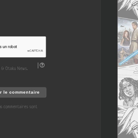
 & Otaku News
.
vos commentaires sont