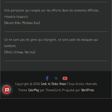
Une personne qui compte sur les efforts dans les moments difficiles
réussira toujours.
[Akune Kōki, Medaka Box]
Ce ne sont pas les gens qui changent, ce sont juste les masques qui
tombent.
[Obito Uchiwa, Naruto]
Copyright © 2026
. Tous droits réservés.
Geek et Otaku News !
Theme
par ThemeGrill. Propulsé par
.
ColorMag
WordPress