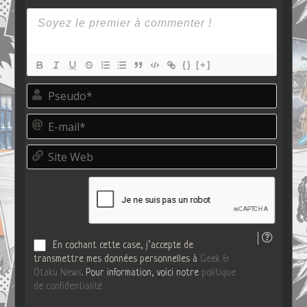
{}
[+]
P
s
e
E
u
-
d
m
o
S
a
*
i
i
t
l
e
*
W
e
b
En cochant cette case, j’accepte de
transmettre mes données personnelles à
Geek &
Otaku News
. Pour information, voici notre
politique
de confidentialité