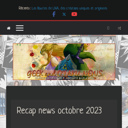
Passer
Récents :
Les Boucles de LNA, des créations uniques et originales
au
# Cher GON #01 – juillet 2026
contenu
[Dossier] Les dystopies dans la littérature mais pas que …
Les Carnets de l’Apothicaire
Mr. & Mrs. Smith
Recap news octobre 2023