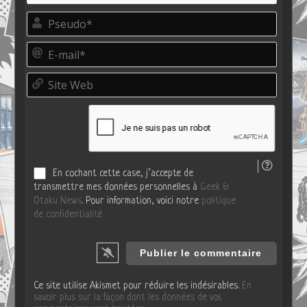
P
s
e
E
u
-
d
m
o
S
a
*
i
i
t
l
e
*
W
e
b
En cochant cette case, j’accepte de
transmettre mes données personnelles à
Geek &
Otaku News
. Pour information, voici notre
politique
de confidentialité
Ce site utilise Akismet pour réduire les indésirables.
En
savoir plus sur la façon dont les données de vos