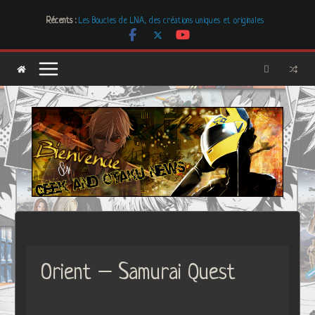
Passer
Récents :
Les Boucles de LNA, des créations uniques et originales
au
# Cher GON #01 – juillet 2026
contenu
[Dossier] Les dystopies dans la littérature mais pas que …
Les Carnets de l’Apothicaire
Mr. & Mrs. Smith
Orient – Samurai Quest