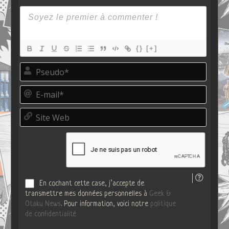
{}
[+]
P
s
e
E
u
-
d
m
o
S
a
*
i
i
t
l
e
*
W
e
b
En cochant cette case, j’accepte de
transmettre mes données personnelles à
Geek &
Otaku News
. Pour information, voici notre
politique
de confidentialité