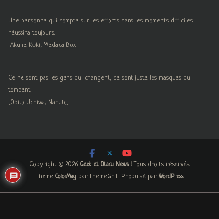
Une personne qui compte sur les efforts dans les moments difficiles
réussira toujours.
[Akune Kōki, Medaka Box]
Ce ne sont pas les gens qui changent, ce sont juste les masques qui
tombent.
[Obito Uchiwa, Naruto]
Copyright © 2026
. Tous droits réservés.
Geek et Otaku News !
Theme
par ThemeGrill. Propulsé par
.
ColorMag
WordPress