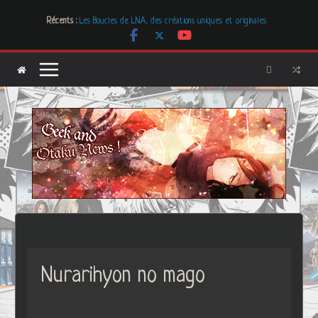
Passer
Récents :
Les Boucles de LNA, des créations uniques et originales
au
# Cher GON #01 – juillet 2026
contenu
[Dossier] Les dystopies dans la littérature mais pas que …
Les Carnets de l’Apothicaire
Mr. & Mrs. Smith
Nurarihyon no mago