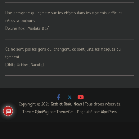
Une personne qui compte sur les efforts dans les moments difficiles
réussira toujours.
[Akune Kōki, Medaka Box]
Ce ne sont pas les gens qui changent, ce sont juste les masques qui
tombent.
[Obito Uchiwa, Naruto]
Copyright © 2026
. Tous droits réservés.
Geek et Otaku News !
Theme
par ThemeGrill. Propulsé par
.
ColorMag
WordPress