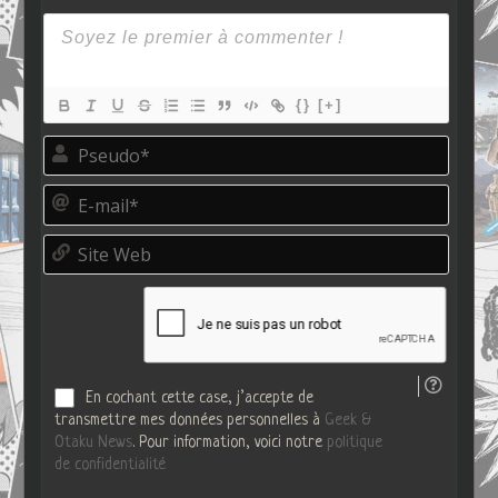
{}
[+]
P
s
e
E
u
-
d
m
o
S
a
*
i
i
t
l
e
*
W
e
b
En cochant cette case, j’accepte de
transmettre mes données personnelles à
Geek &
Otaku News
. Pour information, voici notre
politique
de confidentialité