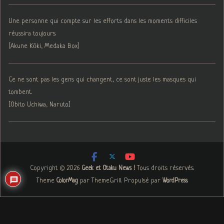
Une personne qui compte sur les efforts dans les moments difficiles
réussira toujours.
[Akune Kōki, Medaka Box]
Ce ne sont pas les gens qui changent, ce sont juste les masques qui
tombent.
[Obito Uchiwa, Naruto]
Copyright © 2026
. Tous droits réservés.
Geek et Otaku News !
Theme
par ThemeGrill. Propulsé par
.
ColorMag
WordPress