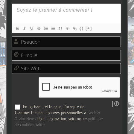
{}
[+]
P
s
e
E
u
-
d
m
o
S
a
*
i
i
t
l
e
*
W
e
b
En cochant cette case, j’accepte de
transmettre mes données personnelles à
Geek &
Otaku News
. Pour information, voici notre
politique
de confidentialité