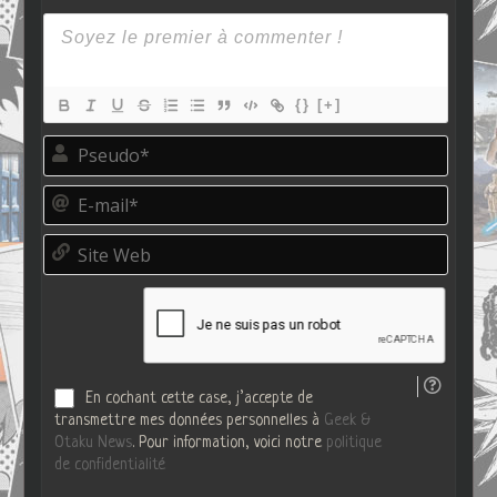
{}
[+]
P
s
e
E
u
-
d
m
o
S
a
*
i
i
t
l
e
*
W
e
b
En cochant cette case, j’accepte de
transmettre mes données personnelles à
Geek &
Otaku News
. Pour information, voici notre
politique
de confidentialité