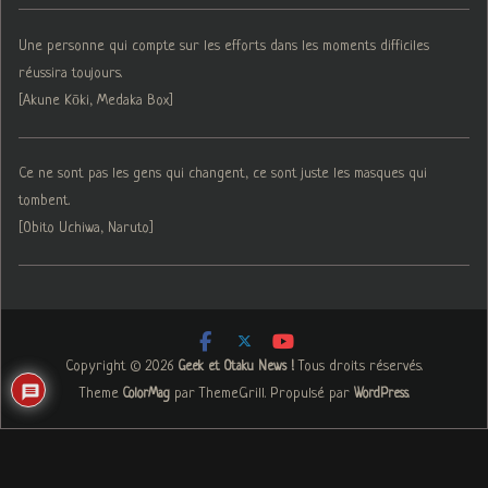
Une personne qui compte sur les efforts dans les moments difficiles
réussira toujours.
[Akune Kōki, Medaka Box]
Ce ne sont pas les gens qui changent, ce sont juste les masques qui
tombent.
[Obito Uchiwa, Naruto]
Copyright © 2026
. Tous droits réservés.
Geek et Otaku News !
Theme
par ThemeGrill. Propulsé par
.
ColorMag
WordPress