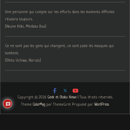
Une personne qui compte sur les efforts dans les moments difficiles
réussira toujours.
[Akune Kōki, Medaka Box]
Ce ne sont pas les gens qui changent, ce sont juste les masques qui
tombent.
[Obito Uchiwa, Naruto]
Copyright © 2026
. Tous droits réservés.
Geek et Otaku News !
Theme
par ThemeGrill. Propulsé par
.
ColorMag
WordPress