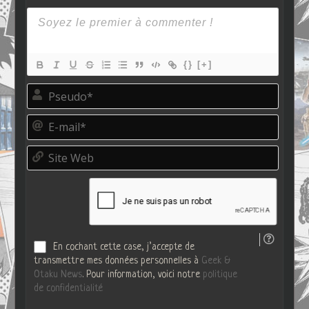
{}
[+]
P
s
e
E
u
-
d
m
o
S
a
*
i
i
t
l
e
*
W
e
b
En cochant cette case, j’accepte de
transmettre mes données personnelles à
Geek &
Otaku News
. Pour information, voici notre
politique
de confidentialité