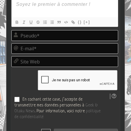
{}
[+]
P
s
e
E
u
-
d
m
o
S
a
*
i
i
t
l
e
*
W
e
b
En cochant cette case, j’accepte de
transmettre mes données personnelles à
Geek &
Otaku News
. Pour information, voici notre
politique
de confidentialité