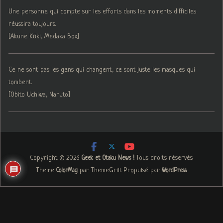
Une personne qui compte sur les efforts dans les moments difficiles
réussira toujours.
[Akune Kōki, Medaka Box]
Ce ne sont pas les gens qui changent, ce sont juste les masques qui
tombent.
[Obito Uchiwa, Naruto]
Copyright © 2026
. Tous droits réservés.
Geek et Otaku News !
Theme
par ThemeGrill. Propulsé par
.
ColorMag
WordPress