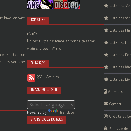
Liste des sér
le blog (encore
Liste des sér
TOP SITES
Liste des film
Un petit vote de temps en temps ça serait
Liste des Fil
vraiment cool ! Merci !
galement tout un
Liste des Pe
 chaines youtubes
FLUX RSS
Liste des Ma
RSS - Articles
Liste des Liv
TRADUIRE LE SITE
A Propos
Contact
Powered by
Translate
Crédits et C
STATISTIQUES DU BLOG
Politique de c