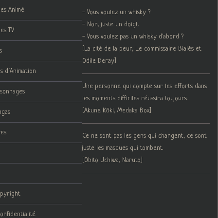
ies Animé
- Vous voulez un whisky ?
- Non, juste un doigt.
ies TV
- Vous voulez pas un whisky d'abord ?
[La cité de la peur, Le commissaire Bialès et
s
Odile Deray.]
ms d’Animation
Une personne qui compte sur les efforts dans
rsonnages
les moments difficiles réussira toujours.
[Akune Kōki, Medaka Box]
ngas
res
Ce ne sont pas les gens qui changent, ce sont
juste les masques qui tombent.
[Obito Uchiwa, Naruto]
opyright
onfidentialité