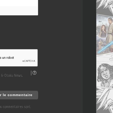
 & Otaku News
.
vos commentaires sont