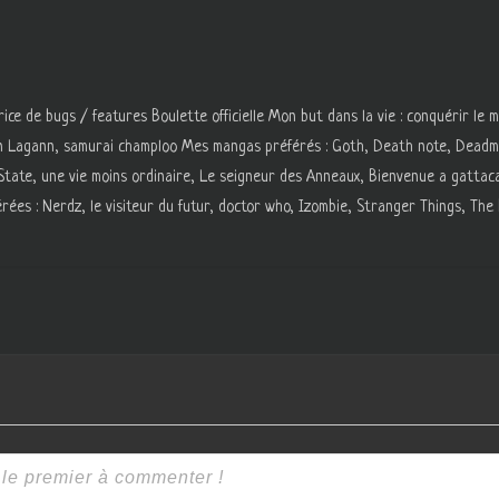
ce de bugs / features Boulette officielle Mon but dans la vie : conquérir le 
n Lagann, samurai champloo Mes mangas préférés : Goth, Death note, Deadma
n State, une vie moins ordinaire, Le seigneur des Anneaux, Bienvenue a gattac
rées : Nerdz, le visiteur du futur, doctor who, Izombie, Stranger Things, Th