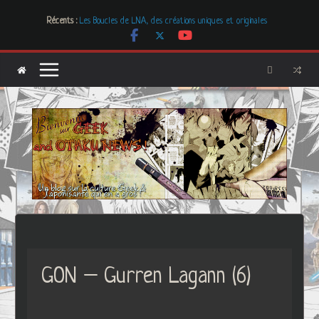
Passer
Récents :
Les Boucles de LNA, des créations uniques et originales
au
# Cher GON #01 – juillet 2026
contenu
[Dossier] Les dystopies dans la littérature mais pas que …
Les Carnets de l’Apothicaire
Mr. & Mrs. Smith
GON – Gurren Lagann (6)