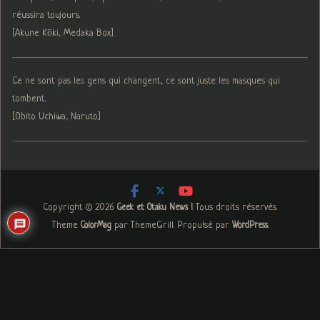
réussira toujours.
[Akune Kōki, Medaka Box]
Ce ne sont pas les gens qui changent, ce sont juste les masques qui
tombent.
[Obito Uchiwa, Naruto]
Copyright © 2026
. Tous droits réservés.
Geek et Otaku News !
Theme
par ThemeGrill. Propulsé par
.
ColorMag
WordPress