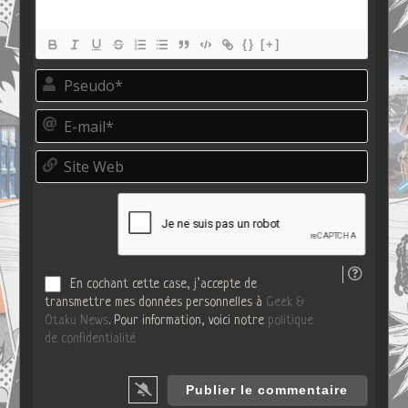
{}
[+]
P
s
e
E
u
-
d
m
o
S
a
*
i
i
t
l
e
*
W
e
b
En cochant cette case, j’accepte de
transmettre mes données personnelles à
Geek &
Otaku News
. Pour information, voici notre
politique
de confidentialité