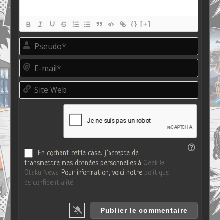
{}
[+]
P
s
e
E
u
-
d
m
o
S
a
*
i
i
t
l
e
*
W
e
b
En cochant cette case, j’accepte de
transmettre mes données personnelles à
Geek &
Otaku News
. Pour information, voici notre
politique
de confidentialité