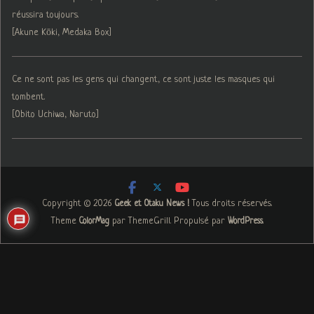
réussira toujours.
[Akune Kōki, Medaka Box]
Ce ne sont pas les gens qui changent, ce sont juste les masques qui
tombent.
[Obito Uchiwa, Naruto]
Copyright © 2026
. Tous droits réservés.
Geek et Otaku News !
Theme
par ThemeGrill. Propulsé par
.
ColorMag
WordPress