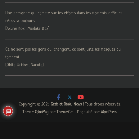
Une personne qui compte sur les efforts dans les moments difficiles
réussira toujours.
[Akune Kōki, Medaka Box]
Ce ne sont pas les gens qui changent, ce sont juste les masques qui
tombent.
[Obito Uchiwa, Naruto]
Copyright © 2026
. Tous droits réservés.
Geek et Otaku News !
Theme
par ThemeGrill. Propulsé par
.
ColorMag
WordPress