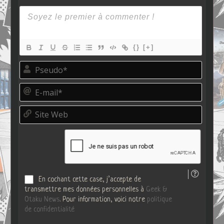
{}
[+]
P
s
e
E
u
-
d
m
o
S
a
*
i
i
t
l
e
*
W
e
b
En cochant cette case, j’accepte de
transmettre mes données personnelles à
Geek &
Otaku News
. Pour information, voici notre
politique
de confidentialité