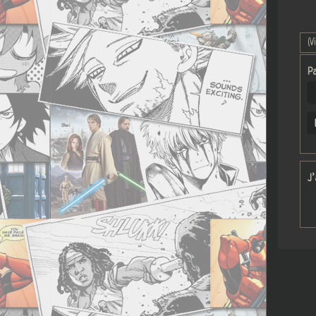
(V
Pa
J’