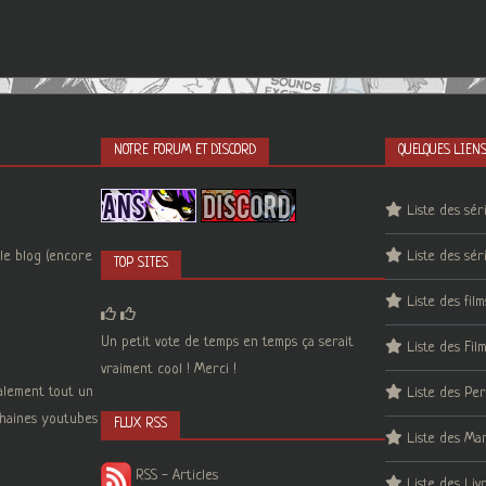
NOTRE FORUM ET DISCORD
QUELQUES LIEN
Liste des sér
le blog (encore
Liste des sér
TOP SITES
Liste des film
Un petit vote de temps en temps ça serait
Liste des Fil
vraiment cool ! Merci !
galement tout un
Liste des Pe
 chaines youtubes
FLUX RSS
Liste des Ma
RSS - Articles
Liste des Liv