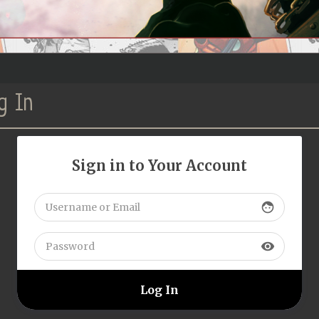
g In
Sign in to Your Account
face
visibility