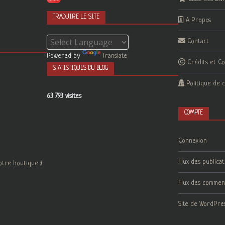
TRADUIRE LE SITE
A Propos
Contact
Powered by
Translate
Crédits et C
STATISTIQUES DU BLOG
Politique de c
63 793 visites
COMPTE
Connexion
Flux des publicat
otre boutique :)
Flux des commen
Site de WordPre