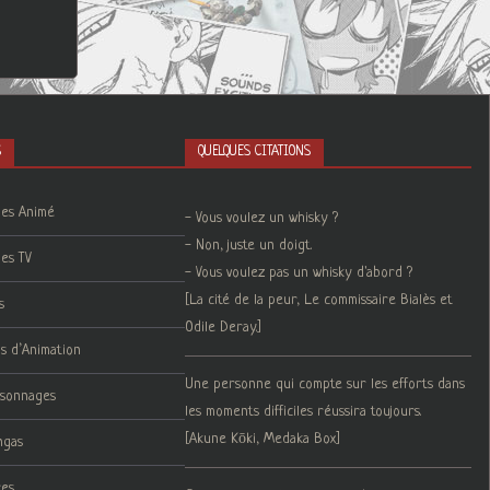
S
QUELQUES CITATIONS
ies Animé
- Vous voulez un whisky ?
- Non, juste un doigt.
ies TV
- Vous voulez pas un whisky d'abord ?
[La cité de la peur, Le commissaire Bialès et
s
Odile Deray.]
ms d’Animation
Une personne qui compte sur les efforts dans
rsonnages
les moments difficiles réussira toujours.
[Akune Kōki, Medaka Box]
ngas
res