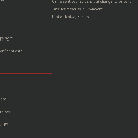
Ce ne sont pas les gens qui changent, ce sont
juste les masques qui tombent.
[Obito Uchiwa, Naruto]
opyright
onfidentialité
ions
taires
ss-FR