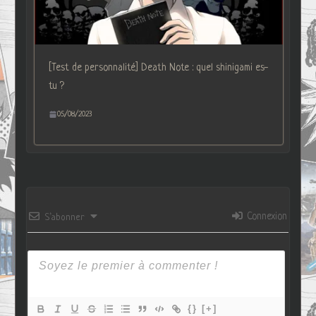
[Test de personnalité] Death Note : quel shinigami es-
tu ?
05/08/2023
Connexion
S’abonner
{}
[+]