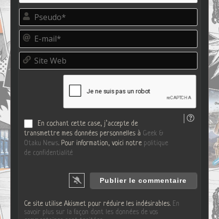
P
s
e
E
u
-
d
m
o
S
a
*
i
i
t
l
e
*
W
e
b
En cochant cette case, j’accepte de
transmettre mes données personnelles à
Geek &
Otaku News
. Pour information, voici notre
politique
de confidentialité
Ce site utilise Akismet pour réduire les indésirables.
En
savoir plus sur la façon dont les données de vos