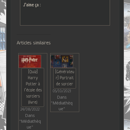
J’aime ça :
Articles similaires
[Quiz]
[Générateu
Harry
r] Portrait
Potter à
de sorcier
l’école des
05/10/2023
sorciers
Dans
(livre)
"Médiathèq
ue"
24/08/2022
Dans
"Médiathèq
ue"