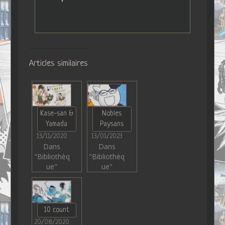
Articles similaires
Kase-san &
Nobles
Yamada
Paysans
13/11/2020
13/01/2023
Dans
Dans
"Bibliothèq
"Bibliothèq
ue"
ue"
10 count
20/08/2020