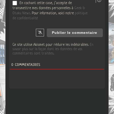
En cochant cette case, j’accepte de
transmettre mes données personnelles à
Geek &
Otaku News
. Pour information, voici notre
politique
de confidentialité
Ce site utilise Akismet pour réduire les indésirables.
En
savoir plus sur la façon dont les données de vos
commentaires sont traitées
.
0
COMMENTAIRES