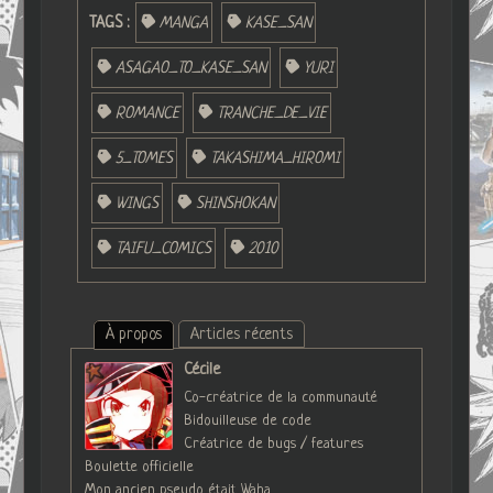
TAGS :
MANGA
KASE_SAN
ASAGAO_TO_KASE_SAN
YURI
ROMANCE
TRANCHE_DE_VIE
5_TOMES
TAKASHIMA_HIROMI
WINGS
SHINSHOKAN
TAIFU_COMICS
2010
À propos
Articles récents
Cécile
Co-créatrice de la communauté
Bidouilleuse de code
Créatrice de bugs / features
Boulette officielle
Mon ancien pseudo était Waha