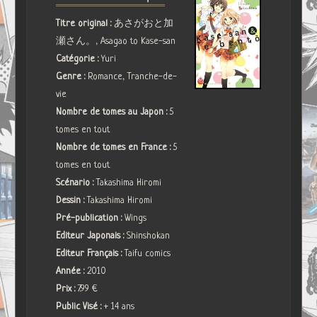
Titre original :
あさがおと加
瀬さん。, Asagao to Kase-san
Catégorie :
Yuri
Genre :
Romance, Tranche-de-
vie
Nombre de tomes au Japon :
5
tomes en tout
Nombre de tomes en France :
5
tomes en tout
Scénario :
Takashima Hiromi
Dessin :
Takashima Hiromi
Pré-publication :
Wings
Editeur Japonais :
Shinshokan
Editeur Français :
Taifu comics
Année :
2010
Prix :
7.99 €
Public Visé :
+ 14 ans