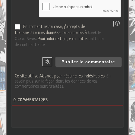
*
W
e
b
En cochant cette case, j’accepte de
transmettre mes données personnelles à
Geek &
Otaku News
. Pour information, voici notre
politique
de confidentialité
Ce site utilise Akismet pour réduire les indésirables.
En
savoir plus sur la façon dont les données de vos
commentaires sont traitées
.
0
COMMENTAIRES