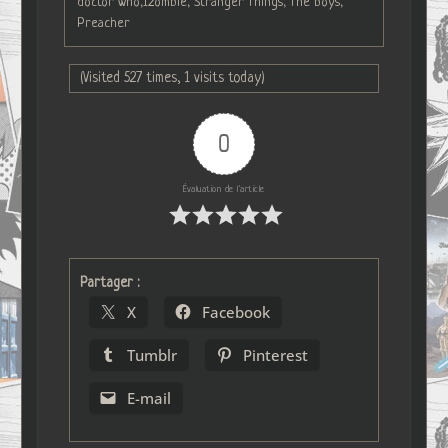
doctor who,Izombie, Stranger Things, The boys,
Preacher
(Visited 527 times, 1 visits today)
0
Évaluation de l'article
Partager :
X
Facebook
Tumblr
Pinterest
E-mail