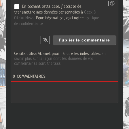
En cochant cette case, j’accepte de
transmettre mes données personnelles à
Geek &
Otaku News
. Pour information, voici notre
politique
de confidentialité
Ce site utilise Akismet pour réduire les indésirables.
En
savoir plus sur la façon dont les données de vos
commentaires sont traitées
.
0
COMMENTAIRES