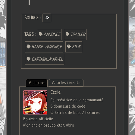
SOURCE :
TAGS :
ANNONCE
TRAILER
BANDE_ANNONCE
FILM
CAPTAIN_MARVEL
À propos
Articles récents
Cécile
Co-créatrice de la communauté
Bidouilleuse de code
Créatrice de bugs / features
Boulette officielle
Mon ancien pseudo était Waha