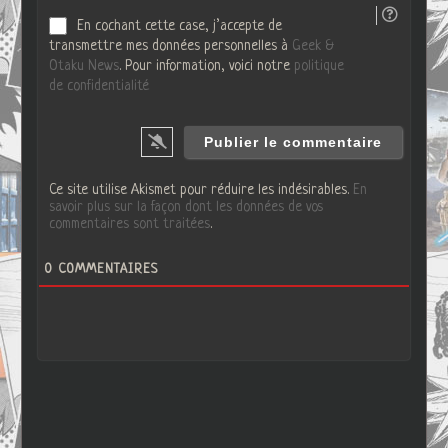
En cochant cette case, j’accepte de
transmettre mes données personnelles à
Geek &
Otaku News
. Pour information, voici notre
politique
de confidentialité
Ce site utilise Akismet pour réduire les indésirables.
En
savoir plus sur la façon dont les données de vos
commentaires sont traitées
.
0
COMMENTAIRES